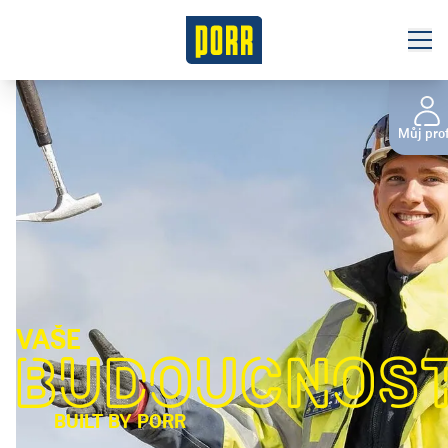
Volná místa
Můj prof
O nás
Benefity
Studenti a absolventi v PORR
Oblasti podnikání
Naše pozice
VAŠE
BUDOUCNOS
Kontakt
BUILT BY PORR
Česká republika