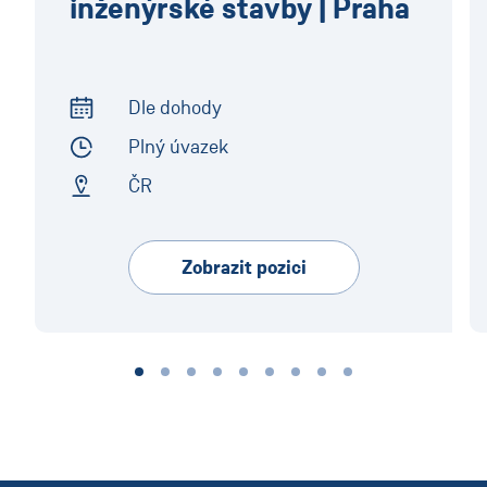
inženýrské stavby | Praha
Dle dohody
Start of Work
Plný úvazek
Employment Type
ČR
Address
Zobrazit pozici