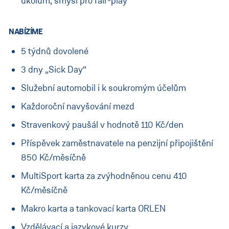
úkolům, smysl pro fair-play
NABÍZÍME
5 týdnů dovolené
3 dny „Sick Day“
Služební automobil i k soukromým účelům
Každoroční navyšování mezd
Stravenkový paušál v hodnotě 110 Kč/den
Příspěvek zaměstnavatele na penzijní připojištění
850 Kč/měsíčně
MultiSport karta za zvýhodněnou cenu 410
Kč/měsíčně
Makro karta a tankovací karta ORLEN
Vzdělávací a jazykové kurzy