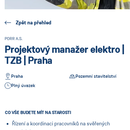
(Aktuell:
Land ändern
)
:
Zpět na přehled
PORR A.S.
Projektový manažer elektro |
TZB | Praha
Praha
Pozemní stavitelství
Plný úvazek
CO VŠE BUDETE MÍT NA STAROSTI
Řízení a koordinaci pracovníků na svěřených